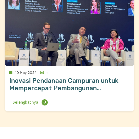
10 May 2024
Inovasi Pendanaan Campuran untuk
Mempercepat Pembangunan
Berkelanjutan, Kasus dari Indonesia di
AIM Congress
Selengkapnya