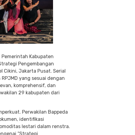
i Pemerintah Kabupaten
k Strategi Pengembangan
ikini, Jakarta Pusat. Serial
n RPJMD yang sesuai dengan
evan, komprehensif, dan
erwakilan 29 kabupaten dari
emperkuat. Perwakilan Bappeda
umen, identifikasi
moditas lestari dalam renstra.
ngenai “Strategi