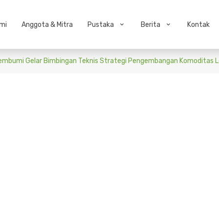
mi
Anggota & Mitra
Pustaka
Berita
Kontak
Membumi Gelar Bimbingan Teknis Strategi Pengembangan Komoditas L
onomi Membumi Gelar Bimbi
engembangan Komoditas Les