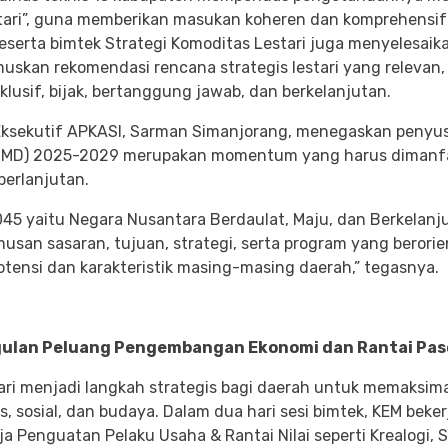
ri”, guna memberikan masukan koheren dan komprehensif
erta bimtek Strategi Komoditas Lestari juga menyelesaika
uskan rekomendasi rencana strategis lestari yang releva
usif, bijak, bertanggung jawab, dan berkelanjutan.
 Eksekutif APKASI, Sarman Simanjorang, menegaskan pen
MD) 2025-2029 merupakan momentum yang harus dimanfa
berlanjutan.
45 yaitu Negara Nusantara Berdaulat, Maju, dan Berkelanju
san sasaran, tujuan, strategi, serta program yang beror
otensi dan karakteristik masing-masing daerah,” tegasnya.
ulan Peluang Pengembangan Ekonomi dan Rantai Pas
i menjadi langkah strategis bagi daerah untuk memaksimal
, sosial, dan budaya. Dalam dua hari sesi bimtek, KEM be
ja Penguatan Pelaku Usaha & Rantai Nilai seperti Krealogi,