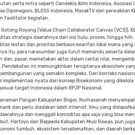
tan serta mitra seperti Cendekia Iklim Indonesia, Asosiasi 
sitas Diponegoro, BLESS Indonesia, MasakTV dan perwakilan
 fasilitator kegiatan.
i Gotong Royong (Value Chain Collaborator Canvas (VC3)), 
s strategis daerahnya dari sisi hulu, proses, hingga hilir.
as lestari dan prioritas berbasis kearifan lokal mana yan
nya itu, para narasumber juga turut memandu peserta dal
an dan, pasar, memetakan aktor dalam rantai nilai, mengem
. Pendekatan ini memungkinkan terciptanya ekosistem yang
mbangunan yang semakin kompleks. Dari konteks nasional,
kal implementasi nyata dari konsep Bioekonomi yang dikelol
sesuai target Indonesia dalam RPJP Nasional.
s Tanaman Pangan Kabupaten Bogor, Nurhasanah menyampai
enarik dan perlu diadakan lebih intensif. Ilmu yang didap
aerahnya dan menggali komoditas apa saja yang bisa menj
but, Hartoyo dari Bappeda Kabupaten Musi Rawas, pun juga 
k, ekonomi tumbuh, ekosistem terselamatkan, dan daerah be