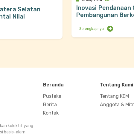
10 May 2024
Inovasi Pendanaan
atera Selatan
Pembangunan Berkel
tai Nilai
di AIM Congress
Selengkapnya
Beranda
Tentang Kami
Pustaka
Tentang KEM
Berita
Anggota & Mit
Kontak
kan kolektif yang
i basis-alam