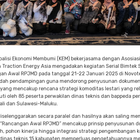
oalisi Ekonomi Membumi (KEM) bekerjasama dengan Asosias
n Traction Energy Asia mengadakan kegiatan Serial Bimte
n Awal RPJMD pada tanggal 21-22 Januari 2025 di Novotel C
 wadah pendampingan guna mendorong penyusunan dokume
ng mencakup rencana strategi komoditas lestari yang rel
kuti oleh 85 peserta perwakilan dinas teknis dan bappeda p
ali dan Sulawesi-Maluku.
diselenggarakan secara paralel dan hasilnya akan saling m
 “Rancangan Awal RPJMD” mencakup prinsip penyusunan dok
, pohon kinerja hingga integrasi strategi pengembangan ko
i dinas teknis 15 kabupaten memperluas pengetahuannya me