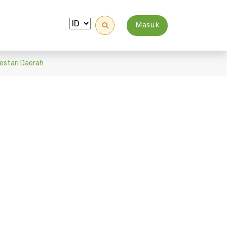
Masuk
estari Daerah
ngan Teknis
tari Daerah