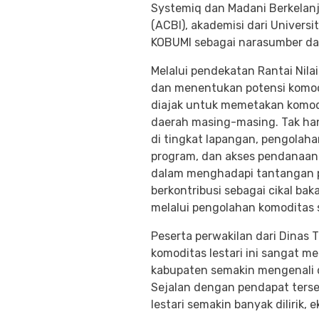
Systemiq dan Madani Berkelanju
(ACBI), akademisi dari Univer
KOBUMI sebagai narasumber dan
Melalui pendekatan Rantai Nila
dan menentukan potensi komodita
diajak untuk memetakan komodit
daerah masing-masing. Tak ha
di tingkat lapangan, pengolah
program, dan akses pendanaan
dalam menghadapi tantangan pe
berkontribusi sebagai cikal ba
melalui pengolahan komoditas 
Peserta perwakilan dari Dina
komoditas lestari ini sangat m
kabupaten semakin mengenali d
Sejalan dengan pendapat terse
lestari semakin banyak diliri