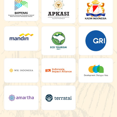
Bersama, Kita Wujudkan Ekonomi
Masa Depan
Kami mengundang Anda untuk bergabung dengan
kami! Kami mencari kolaborator yang berorientasi
pada dampak untuk mendorong ekonomi basis-alam.