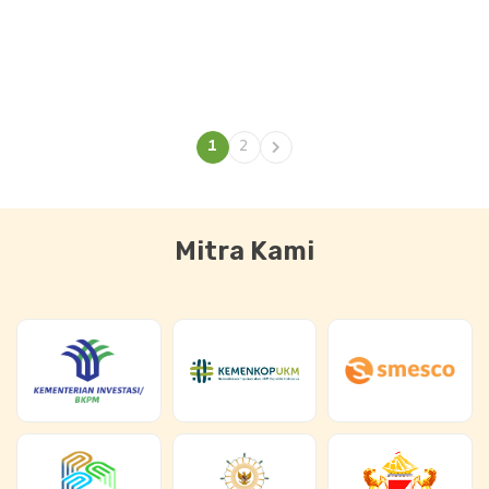
Pratisara Bumi
PISAgro
Foundation (PBF)
Pemungkin &
Pengembangan
Pemungkin &
1
2
Pengembangan
Komunikasi
Mitra Kami