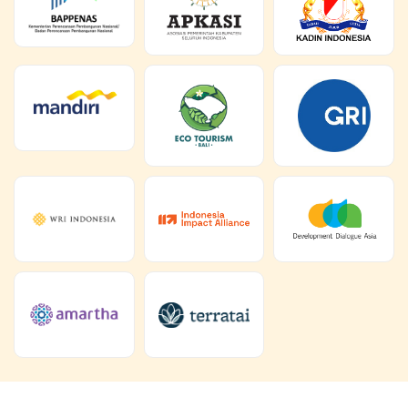
Bersama, Kita Wujudkan Ekonomi
Masa Depan
Kami mengundang Anda untuk bergabung dengan
kami! Kami mencari kolaborator yang berorientasi
pada dampak untuk mendorong ekonomi basis-alam.
Bergabunglah untuk mendorong perubahan yang
berdampak!